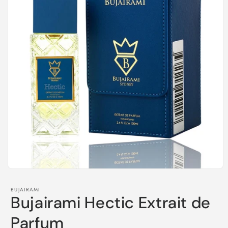
Medien
1
in
BUJAIRAMI
Modal
Bujairami Hectic Extrait de
öffnen
Parfum