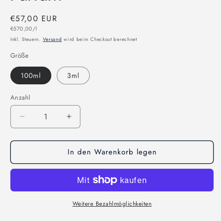
Normaler
€57,00 EUR
Grundpreis
Preis
€570,00/l
Inkl. Steuern.
Versand
wird beim Checkout berechnet
Größe
100ml
3ml
Anzahl
Anzahl
Verringere
Erhöhe
die
die
Menge
Menge
In den Warenkorb legen
für
für
Bujairami
Bujairami
Hectic
Hectic
Extrait
Extrait
de
de
Parfum
Parfum
Weitere Bezahlmöglichkeiten