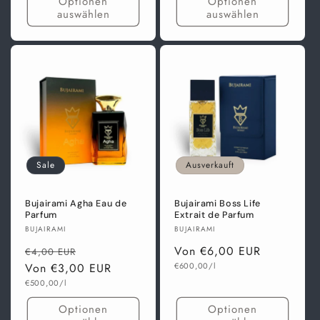
Optionen
Optionen
auswählen
auswählen
Sale
Ausverkauft
Bujairami Agha Eau de
Bujairami Boss Life
Parfum
Extrait de Parfum
Anbieter:
Anbieter:
BUJAIRAMI
BUJAIRAMI
Normaler
Verkaufspreis
Normaler
Von €6,00 EUR
€4,00 EUR
Grundpreis
Preis
Von €3,00 EUR
Preis
€600,00/l
Grundpreis
€500,00/l
Optionen
Optionen