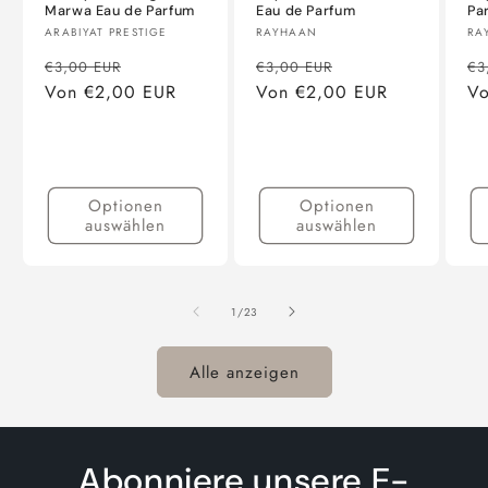
Marwa Eau de Parfum
Eau de Parfum
Pa
Anbieter:
Anbieter:
An
ARABIYAT PRESTIGE
RAYHAAN
RA
Normaler
Verkaufspreis
Normaler
Verkaufspreis
No
€3,00 EUR
€3,00 EUR
€3
Preis
Von €2,00 EUR
Preis
Von €2,00 EUR
Pr
Vo
Optionen
Optionen
auswählen
auswählen
von
1
/
23
Alle anzeigen
Abonniere unsere E-