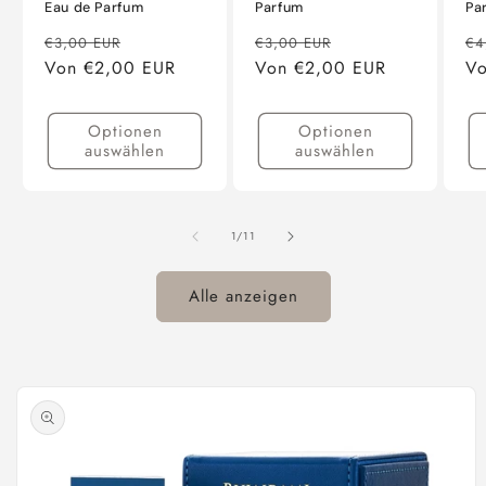
Eau de Parfum
Parfum
Pa
Normaler
Verkaufspreis
Normaler
Verkaufspreis
No
€3,00 EUR
€3,00 EUR
€4
Preis
Von €2,00 EUR
Preis
Von €2,00 EUR
Pr
Vo
Optionen
Optionen
auswählen
auswählen
von
1
/
11
Alle anzeigen
oduktinformationen
ringen