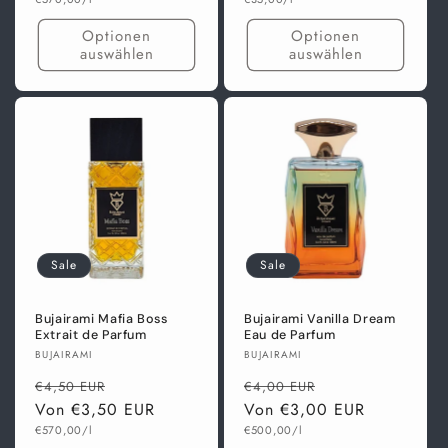
Optionen
Optionen
auswählen
auswählen
Sale
Sale
Bujairami Mafia Boss
Bujairami Vanilla Dream
Extrait de Parfum
Eau de Parfum
Anbieter:
Anbieter:
BUJAIRAMI
BUJAIRAMI
Normaler
Verkaufspreis
Normaler
Verkaufspreis
€4,50 EUR
€4,00 EUR
Preis
Von €3,50 EUR
Preis
Von €3,00 EUR
Grundpreis
Grundpreis
€570,00/l
€500,00/l