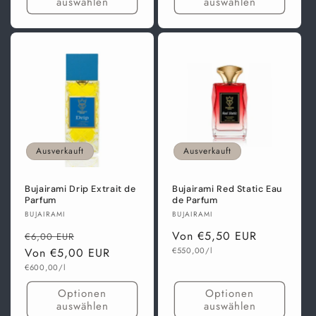
auswählen
auswählen
Ausverkauft
Ausverkauft
Bujairami Drip Extrait de
Bujairami Red Static Eau
Parfum
de Parfum
Anbieter:
Anbieter:
BUJAIRAMI
BUJAIRAMI
Normaler
Verkaufspreis
Normaler
Von €5,50 EUR
€6,00 EUR
Grundpreis
Preis
Von €5,00 EUR
Preis
€550,00/l
Grundpreis
€600,00/l
Optionen
Optionen
auswählen
auswählen