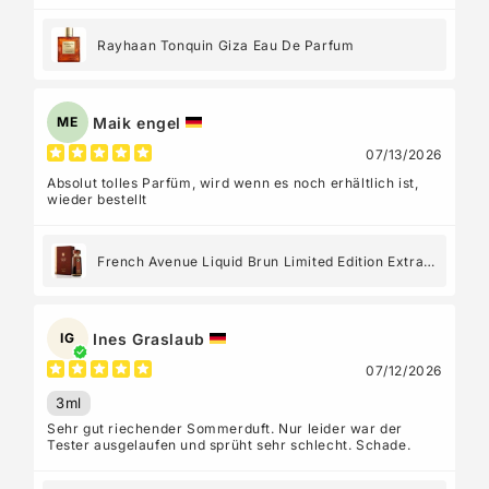
Rayhaan Tonquin Giza Eau De Parfum
Maik engel
ME
07/13/2026
Absolut tolles Parfüm, wird wenn es noch erhältlich ist,
wieder bestellt
French Avenue Liquid Brun Limited Edition Extrait
de Parfum
Ines Graslaub
IG
07/12/2026
3ml
Sehr gut riechender Sommerduft. Nur leider war der
Tester ausgelaufen und sprüht sehr schlecht. Schade.