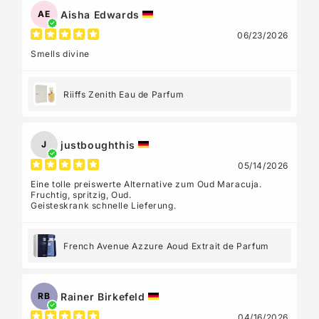
Aisha Edwards
AE
06/23/2026
Smells divine
Riiffs Zenith Eau de Parfum
justboughthis
J
05/14/2026
Eine tolle preiswerte Alternative zum Oud Maracuja.
Fruchtig, spritzig, Oud.
Geisteskrank schnelle Lieferung.
French Avenue Azzure Aoud Extrait de Parfum
Rainer Birkefeld
RB
04/16/2026