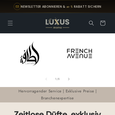
Direkt
zum
10 %
NEWSLETTER ABONNIEREN &
RABATT SICHERN
Inhalt
Warenkorb
von
1
/
5
Hervorragender Service | Exklusive Preise |
Branchenexpertise
Zeitlose Düfte, exklusiv