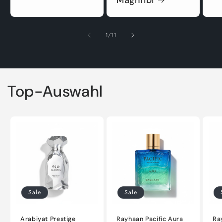
von
1
/
11
Top-Auswahl
Sale
Sale
Arabiyat Prestige
Rayhaan Pacific Aura
Ra