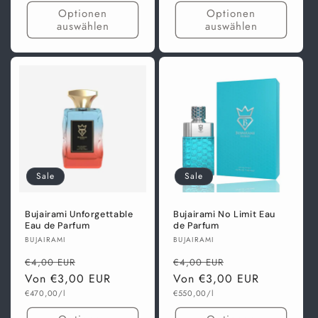
Optionen
Optionen
auswählen
auswählen
Sale
Sale
Bujairami Unforgettable
Bujairami No Limit Eau
Eau de Parfum
de Parfum
Anbieter:
Anbieter:
BUJAIRAMI
BUJAIRAMI
Normaler
Verkaufspreis
Normaler
Verkaufspreis
€4,00 EUR
€4,00 EUR
Preis
Von €3,00 EUR
Preis
Von €3,00 EUR
Grundpreis
Grundpreis
€470,00/l
€550,00/l