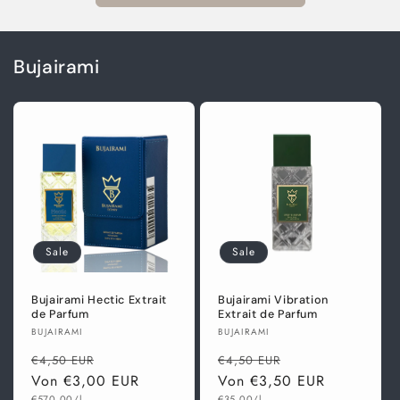
Bujairami
Sale
Sale
Bujairami Hectic Extrait
Bujairami Vibration
de Parfum
Extrait de Parfum
Anbieter:
Anbieter:
BUJAIRAMI
BUJAIRAMI
Normaler
Verkaufspreis
Normaler
Verkaufspreis
€4,50 EUR
€4,50 EUR
Preis
Von €3,00 EUR
Preis
Von €3,50 EUR
Grundpreis
Grundpreis
€570,00/l
€35,00/l